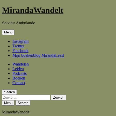
MirandaWandelt
Solvitur Ambulando
Menu
Instagram
Twitter
Facebook
Mijn boekenblog MirandaLeest
Wandelen
Leiden
Podcasts
Boeken
Contact
Search
Zoeken
Menu
Search
MirandaWandelt