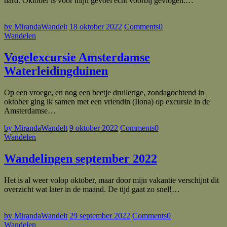
hard. Oktober is voor mijn gevoel echt voorbij gevlogen.…
by MirandaWandelt
18 oktober 2022
Comments
0
Wandelen
Vogelexcursie Amsterdamse
Waterleidingduinen
Op een vroege, en nog een beetje druilerige, zondagochtend in
oktober ging ik samen met een vriendin (Ilona) op excursie in de
Amsterdamse…
by MirandaWandelt
9 oktober 2022
Comments
0
Wandelen
Wandelingen september 2022
Het is al weer volop oktober, maar door mijn vakantie verschijnt dit
overzicht wat later in de maand. De tijd gaat zo snel!…
by MirandaWandelt
29 september 2022
Comments
0
Wandelen