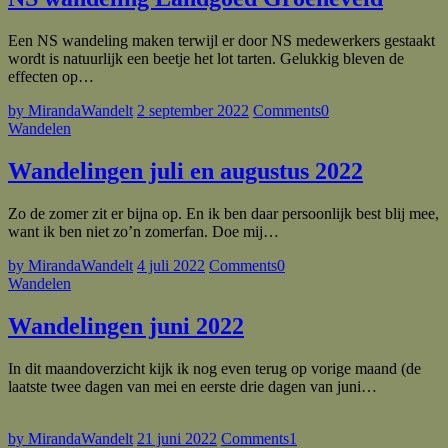
Een NS wandeling maken terwijl er door NS medewerkers gestaakt
wordt is natuurlijk een beetje het lot tarten. Gelukkig bleven de
effecten op…
by MirandaWandelt
2 september 2022
Comments
0
Wandelen
Wandelingen juli en augustus 2022
Zo de zomer zit er bijna op. En ik ben daar persoonlijk best blij mee,
want ik ben niet zo’n zomerfan. Doe mij…
by MirandaWandelt
4 juli 2022
Comments
0
Wandelen
Wandelingen juni 2022
In dit maandoverzicht kijk ik nog even terug op vorige maand (de
laatste twee dagen van mei en eerste drie dagen van juni…
by MirandaWandelt
21 juni 2022
Comments
1