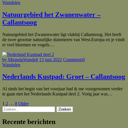
Wandelen
Natuurgebied het Zwanenwater –
Callantsoog
Natuurgebied het Zwanenwater ligt vlakbij Callantsoog. Het heeft
de twee grootste natuurlijke duinmeren van West-Europa en je vindt
er veel bloemen en vogels.…
by MirandaWandelt
13 juni 2022
Comments
0
Wandelen
Nederlands Kustpad: Groet – Callantsoog
Al sinds het begin van het voorjaar had ik me voorgenomen verder
te gaan met het Nederlands Kustpad deel 2. Vorig jaar was…
Berichten
Page
Page
Page
Older
1
2
…
8
Older
Zoeken
Posts
paginering
Recente berichten