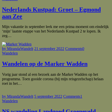
Nederlands Kustpad: Groet – Egmond
aan Zee
Mijn vakantie in september leek me een prima moment om eindelijk
‘mijn’ laatste etappe van het Nederlands Kustpad 2 te lopen. Ik
zeg…
by MirandaWandelt
21 september 2022
Comments
0
Wandelen
Wandelen op de Marker Wadden
Vorig jaar stond al een bezoek aan de Marker Wadden op het
programma. Toen gooide corona (bij mijn reisgezelschap) helaas
roet in het…
by MirandaWandelt
5 september 2022
Comments
1
Wandelen
NS wandeling Landgoed Groeneveld